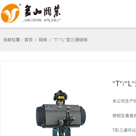
当前位置：
首页
球阀
"T"/"L"型三通球阀
/
/
"T"/
本公司生产的
使相互垂直
T形三通可